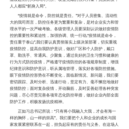
人人都应“躬身入局”。
“疫情就是命令，防控就是责任。”对于人员密集、流动性
大的我司而言，防控任务更为繁重和复杂，是对企业实力和管
理水平的一次严峻考验。各级管理人员要深刻认识做好疫情防
控的重要性和紧迫性，加强协调、统一行动,“疫情就是命令，
责任重于泰山”,我们要认真贯彻落实上级决策部署，切实重视
疫情防控，提高自我防护意识，做好厂区和个人防护，戴口
罩、勤洗手、常通风、少聚集，通过良好的卫生习惯和健康的
行为方式防控疫情，严格遵守疫情防控的各项规章制度，增强
纪律意识和防护意识，听从属地管理，落实好各项防控措施。
眼下疫情防控形势在不断变化，面临新情况、新问题，我们要
密切跟踪、及时分析、迅速行动，坚定有力、毫不懈怠地做好
疫情防控；面对复杂疫情，开动脑筋，及时妥善处理各种突发
问题，尽心尽责完善各项常态化防控举措，做好企业内部全面
防护工作，积极发扬抗疫精神。
正如习总书记所说：“只有将小我融入大我，才会有海一
样的胸怀，山一样的崇高”。我们要把个人和企业的成长与国
家发展紧密联系在一起，担负起应有的责任与义务。在这场人